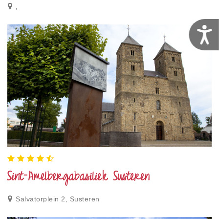
,
T
Sint-Amelbergabasiliek Susteren
Salvatorplein 2, Susteren