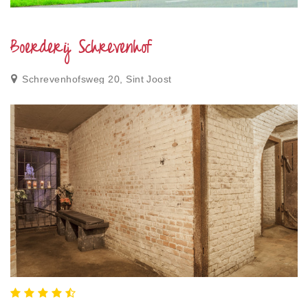
Privacy
Toegankelijkheid
Boerderij Schrevenhof
Disclaimer
Schrevenhofsweg 20, Sint Joost
Inloggen