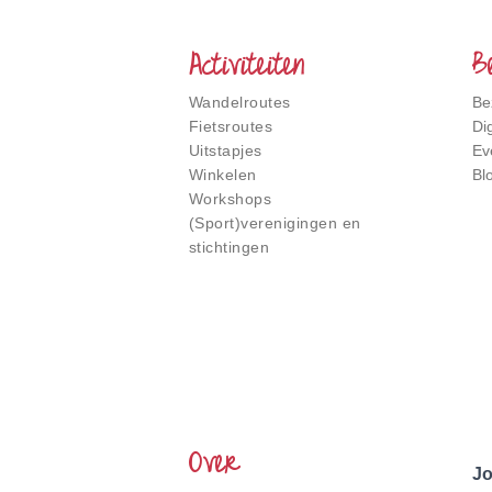
Stukje
Nederland
Activiteiten
B
Wandelroutes
Be
Fietsroutes
Di
Uitstapjes
Ev
Winkelen
Bl
Workshops
(Sport)verenigingen en
stichtingen
Over
Jo