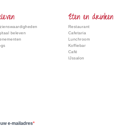
eleven
Eten en drinken
zienswaardigheden
Restaurant
gitaal beleven
Cafetaria
enementen
Lunchroom
ogs
Koffiebar
Café
IJssalon
uw e-mailadres