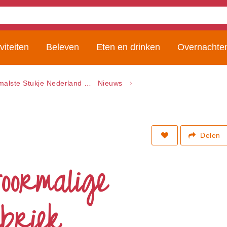
viteiten
Beleven
Eten en drinken
Overnachte
malste Stukje Nederland
Nieuws
Delen
oormalige
briek