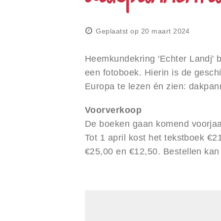
gebruiken;
Druk
op
Control-
Geplaatst op 20 maart 2024
F10
om
Heemkundekring 'Echter Landj' b
een
toegankelijkheidsmenu
een fotoboek. Hierin is de gesc
te
Europa te lezen én zien: dakpan
openen.
Voorverkoop
De boeken gaan komend voorjaar 
Tot 1 april kost het tekstboek €
€25,00 en €12,50. Bestellen kan