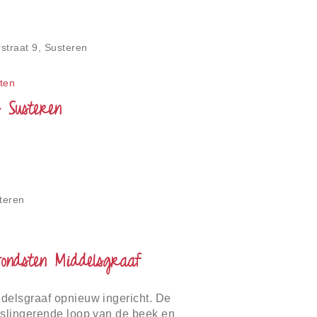
straat 9, Susteren
ten
 Susteren
teren
vondsten Middelsgraaf
delsgraaf opnieuw ingericht. De
 slingerende loop van de beek en