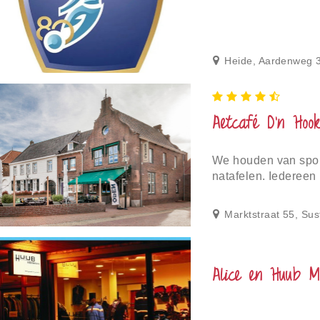
Heide, Aardenweg 3
Aetcafé D’n Hoo
We houden van spont
natafelen. Iedereen
Marktstraat 55, Sus
Alice en Huub M