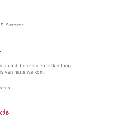
5, Susteren
k
aniteit, borrelen en lekker lang
 is van harte welkom.
teren
ode