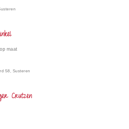
Susteren
nkel
 op maat
rd 58, Susteren
oger Crutzen