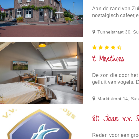
Aan de rand van Zui
nostalgisch cafeetje 
arrangementen en en
gelege...
Tunnelstraat 30, Su
't Merthoes
De zon die door het
gefluit van vogels. 
Merthoes. Na een g
l...
Marktstraat 14, Sus
80 Jaar v.v. S
Reden voor een groo