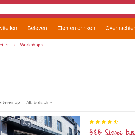
viteiten
Beleven
Eten en drinken
Overnachte
teiten
Workshops
orteren op
Alfabetisch
B&B Sjlaope biej