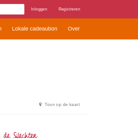
Inloggen
Registreren
n
Lokale cadeaubon
Over
Toon op de kaart
 de Sjlechter