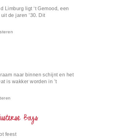
d Limburg ligt ‘t Gemood, een
uit de jaren ’30. Dit
tertainment café is een besloten
steren
 raam naar binnen schijnt en het
Dat is wakker worden in ’t
oede nachtrust genieten van een
teren
usterse Boys
t feest