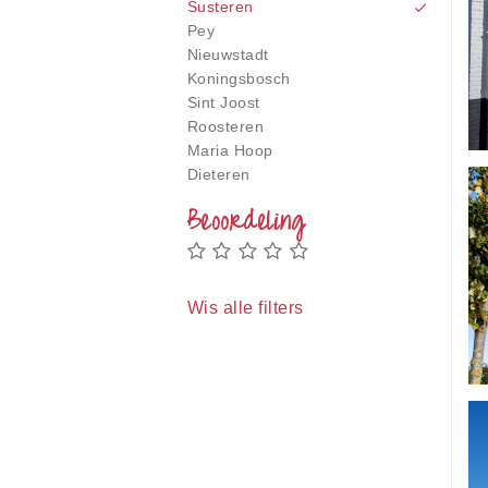
gebruiken;
Susteren
Druk
Pey
op
Nieuwstadt
Control-
Koningsbosch
F10
Sint Joost
om
Roosteren
een
Maria Hoop
toegankelijkheidsmenu
Dieteren
te
openen.
Beoordeling
Wis alle filters