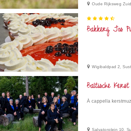
Oude Rijksweg Zuid
Bakkerij Jos Pu
Wigibaldpad 2, Sus
Baltische Kerst
À cappella kerstmu
Salvatorplein 10, S