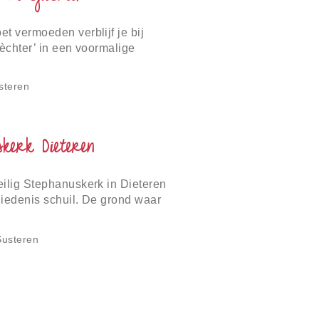
t vermoeden verblijf je bij
lèchter’ in een voormalige
terug te zien in allerlei attribu...
steren
skerk Dieteren
eilig Stephanuskerk in Dieteren
hiedenis schuil. De grond waar
, heeft al verschillende rel...
Susteren