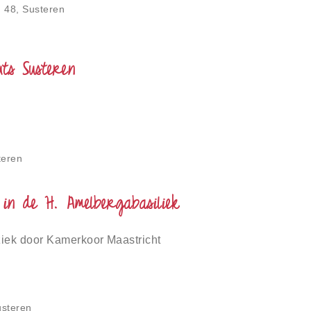
 48, Susteren
ts Susteren
teren
 in de H. Amelbergabasiliek
ziek door Kamerkoor Maastricht
usteren