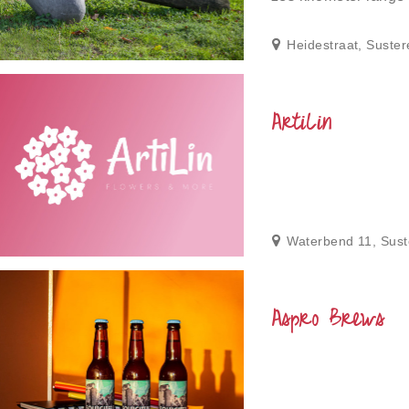
bredere oevers bes
Heidestraat, Suste
ArtiLin
Waterbend 11, Sus
Aspro Brews