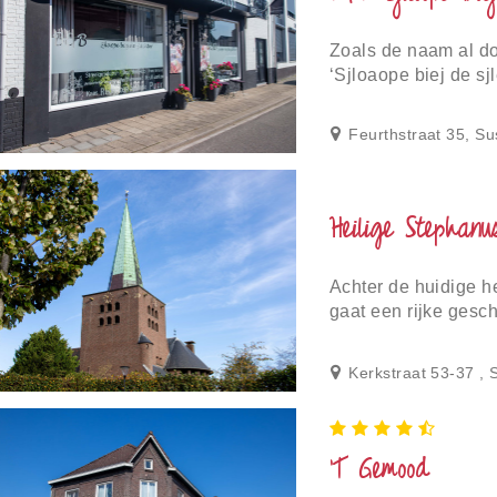
Zoals de naam al doe
‘Sjloaope biej de sj
slagerswinkel. Dit is 
Feurthstraat 35, Su
Heilige Stephanu
Achter de huidige h
gaat een rijke gesc
deze kerk nu op staat
Kerkstraat 53-37 , 
‘T Gemood