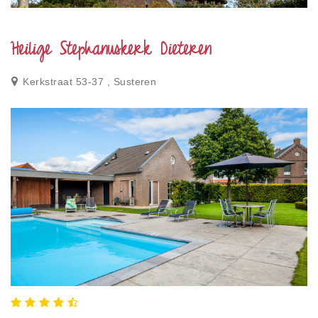
Privacy
Toegankelijkheid
Heilige Stephanuskerk Dieteren
Disclaimer
Kerkstraat 53-37 , Susteren
Inloggen