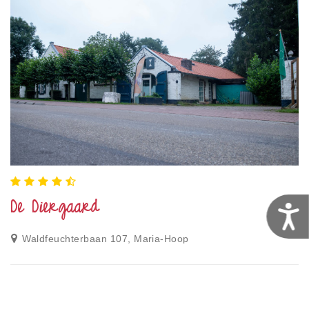
De Diergaard
T
Waldfeuchterbaan 107, Maria-Hoop