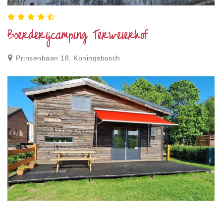
Privacy
Toegankelijkheid
Boerderijcamping Terweierhof
Disclaimer
Prinsenbaan 18, Koningsbosch
Inloggen