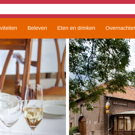
viteiten
Beleven
Eten en drinken
Overnachte