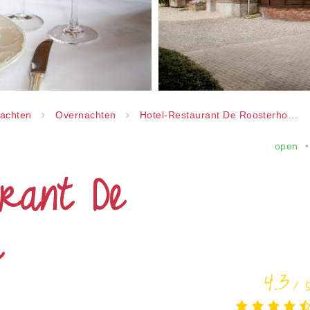
achten
Overnachten
Hotel-Restaurant De Roosterhoeve
open
urant De
e
4.3
/ 