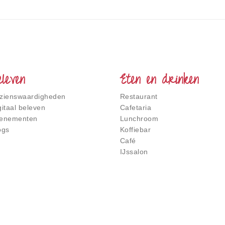
eleven
Eten en drinken
zienswaardigheden
Restaurant
gitaal beleven
Cafetaria
enementen
Lunchroom
ogs
Koffiebar
Café
IJssalon