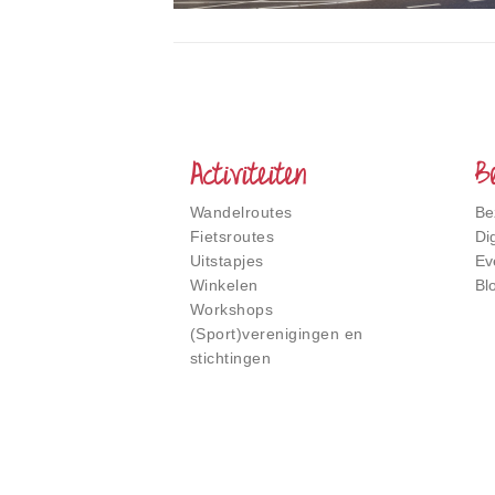
Het
Smalste
Stukje
Nederland
Activiteiten
B
Wandelroutes
Be
Fietsroutes
Di
Uitstapjes
Ev
Winkelen
Bl
Workshops
(Sport)verenigingen en
stichtingen