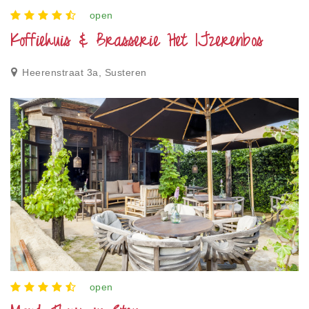
open
Koffiehuis & Brasserie Het IJzerenbos
Heerenstraat 3a, Susteren
open