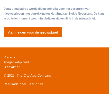
Jouw e-mailadres wordt alleen gebruikt voor het versturen van
nieuwsbrieven met betrekking tot Het Smalste Stukje Nederland. Je kunt
je op ieder moment weer uitschrijven via een link in de nieuwsbrief.
Aanmelden voor de nieuwsbrief
Privacy
Toegankelijkheid
Disclaimer
© 2026, The City App Company
Realisatie door Beer n tea