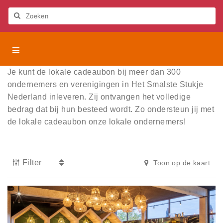
Let
op:
Deze
Zoeken
website
bevat
Het
Het Smalste Stukje Nederland
een
Smalste
toegankelijkheidssysteem.
Stukje
Je kunt de lokale cadeaubon bij meer dan 300
Activiteiten
Nederland
ondernemers en verenigingen in Het Smalste Stukje
Nederland inleveren. Zij ontvangen het volledige
Beleven
bedrag dat bij hun besteed wordt. Zo ondersteun jij met
de lokale cadeaubon onze lokale ondernemers!
Eten en drinken
Overnachten
Filter
Toon op de kaart
Lokale cadeaubon
Kopen
Activeren