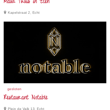
Maud Thuis in Eten
Kapelstraat 2, Echt
gesloten
Restaurant Notable
Plein de Valk 13, Echt