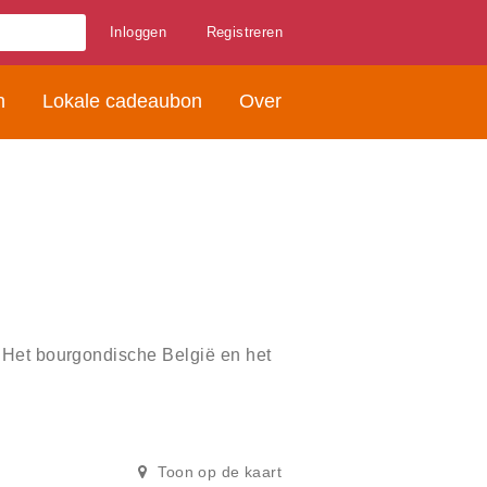
Inloggen
Registreren
n
Lokale cadeaubon
Over
 Het bourgondische België en het
Toon op de kaart