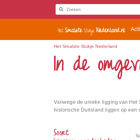
Let
op:
Deze
Zoeken
website
Het
bevat
Acti
Smalste
een
Stukje
toegankelijkheidssysteem.
Nederland
Druk
Het Smalste Stukje Nederland
In de omgev
op
Control-
F11
om
de
website
aan
te
Vanwege de unieke ligging van Het S
passen
aan
historische Duitsland liggen op een 
slechtzienden
die
een
Soort
schermlezer
S