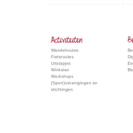
Het
Smalste
Stukje
Nederland
Activiteiten
B
Wandelroutes
Be
Fietsroutes
Di
Uitstapjes
Ev
Winkelen
Bl
Workshops
(Sport)verenigingen en
stichtingen