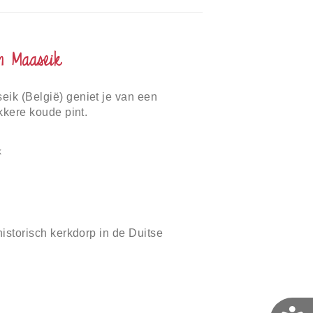
in Maaseik
eik (België) geniet je van een
ekkere koude pint.
k
 historisch kerkdorp in de Duitse
T