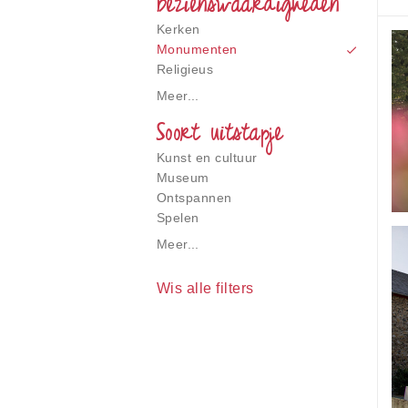
bezienswaardigheden
gebruiken;
Druk
Kerken
op
Monumenten
Control-
Religieus
F10
om
Meer...
een
Soort uitstapje
toegankelijkheidsmenu
te
Kunst en cultuur
openen.
Museum
Ontspannen
Spelen
Meer...
Wis alle filters