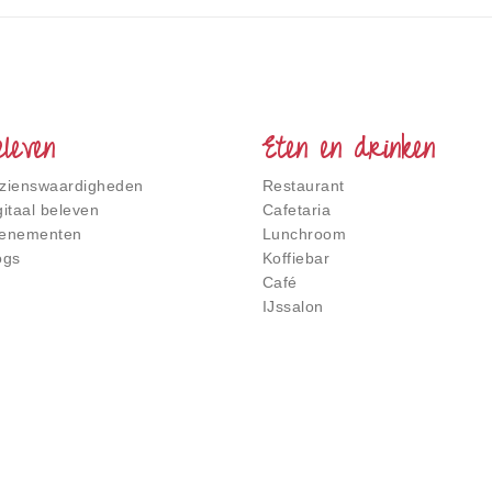
eleven
Eten en drinken
zienswaardigheden
Restaurant
gitaal beleven
Cafetaria
enementen
Lunchroom
ogs
Koffiebar
Café
IJssalon