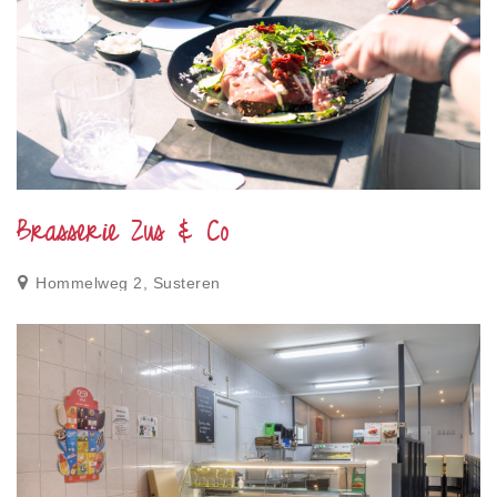
Privacy
Toegankelijkheid
Disclaimer
Inloggen
Brasserie Zus & Co
Hommelweg 2, Susteren