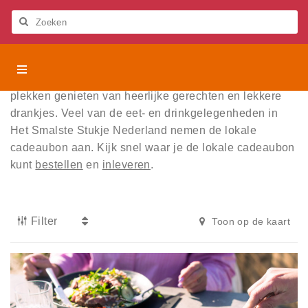
Let
op:
Deze
Zoeken
website
bevat
Het
Het Smalste Stukje Nederland
een
Smalste
In het Smalste Stukje Nederland kun je op bijzondere
toegankelijkheidssysteem.
Stukje
plekken genieten van heerlijke gerechten en lekkere
Activiteiten
Nederland
drankjes.
Veel van de eet- en drinkgelegenheden in
Het Smalste Stukje Nederland nemen de lokale
Beleven
cadeaubon aan. Kijk snel waar je de lokale cadeaubon
kunt
bestellen
en
inleveren
.
Eten en drinken
Overnachten
Filter
Toon op de kaart
Lokale cadeaubon
Over