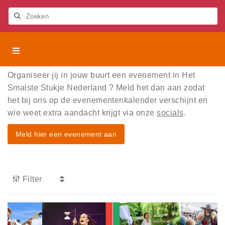
Let
op:
Deze
Zoeken
website
bevat
Het
Het Smalste Stukje Nederland
een
Smalste
toegankelijkheidssysteem.
Stukje
Activiteiten
Organiseer jij in jouw buurt een evenement in Het
Nederland
Smalste Stukje Nederland ? Meld het dan aan zodat
Beleven
het bij ons op de evenementenkalender verschijnt en
wie weet extra aandacht krijgt via onze
socials
.
Bezienswaardigheden
Meld hier een evenement aan
Digitaal beleven
Evenementen
Blogs
Filter
Eten en drinken