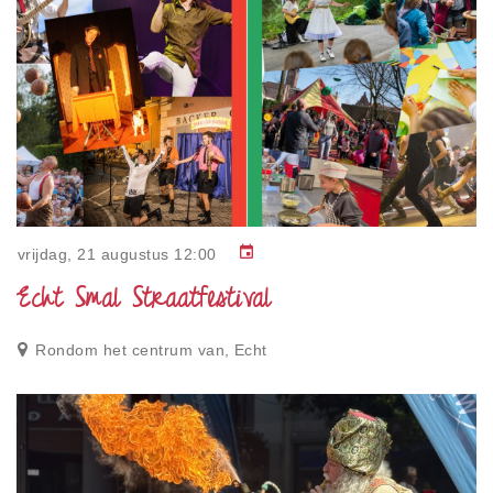
Overnachten
Lokale cadeaubon
Over
Privacy
Toegankelijkheid
event
vrijdag, 21 augustus 12:00
Disclaimer
Echt Smal Straatfestival
Inloggen
Rondom het centrum van, Echt