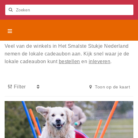
Let
op:
Deze
Zoeken
website
bevat
Het
Het Smalste Stukje Nederland
een
Smalste
toegankelijkheidssysteem.
Stukje
Activiteiten
Veel van de winkels in Het Smalste Stukje Nederland
Nederland
nemen de lokale cadeaubon aan. Kijk snel waar je de
Beleven
lokale cadeaubon kunt
bestellen
en
inleveren
.
Eten en drinken
Filter
Toon op de kaart
Overnachten
Lokale cadeaubon
Over