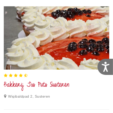
T
Bakkerij Jos Puts Susteren
Wigibaldpad 2, Susteren