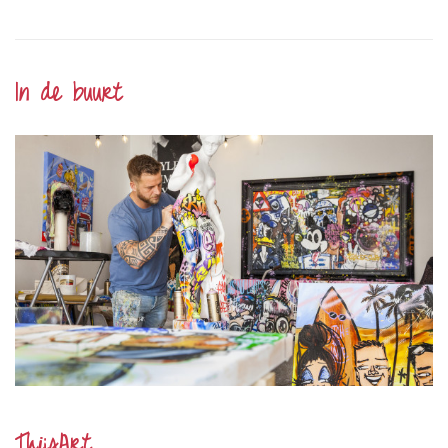
In de buurt
ThijsArt