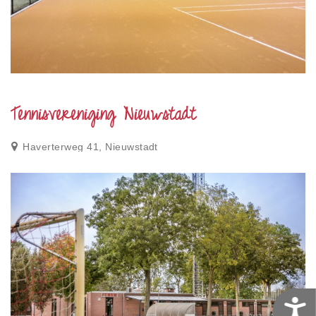
Tennisvereniging Nieuwstadt
Haverterweg 41, Nieuwstadt
T