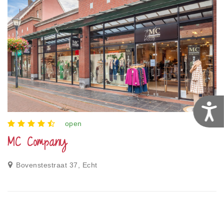
T
open
MC Company
Bovenstestraat 37, Echt