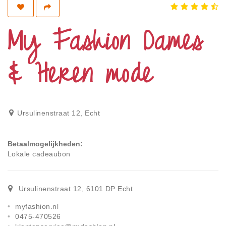
Privacy
Toegankelijkheid
My Fashion Dames
Disclaimer
& Heren mode
Inloggen
Ursulinenstraat 12
,
Echt
Betaalmogelijkheden
Lokale cadeaubon
Ursulinenstraat 12
,
6101 DP
Echt
myfashion.nl
0475-470526