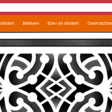
viteiten
Beleven
Eten en drinken
Overnachte