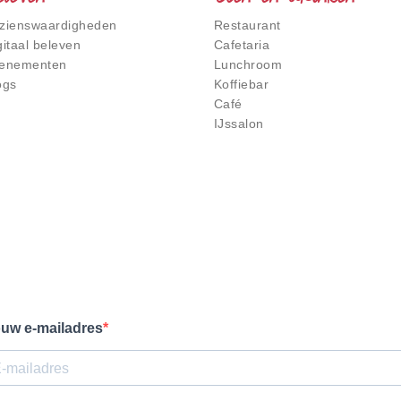
zienswaardigheden
Restaurant
gitaal beleven
Cafetaria
enementen
Lunchroom
ogs
Koffiebar
Café
IJssalon
uw e-mailadres