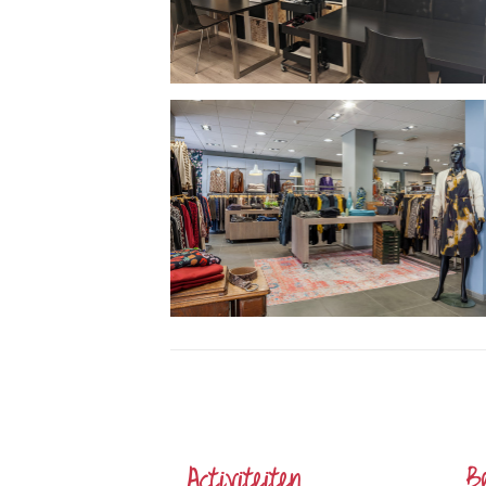
Het
Smalste
Stukje
Nederland
Activiteiten
B