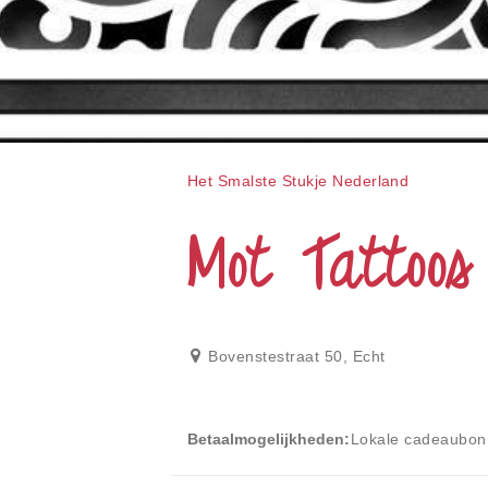
gebruiken;
Druk
op
Control-
F10
om
een
toegankelijkheidsmenu
te
Het Smalste Stukje Nederland
openen.
Mot Tattoos
Bovenstestraat 50
,
Echt
Betaalmogelijkheden
Lokale cadeaubon