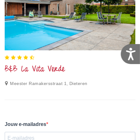
T
B&B La Vita Verde
Meester Ramakersstraat 1, Dieteren
Jouw e-mailadres