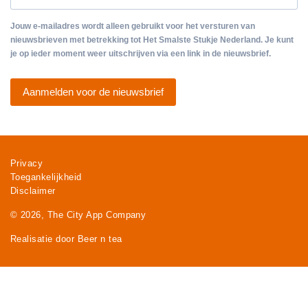
Jouw e-mailadres wordt alleen gebruikt voor het versturen van
nieuwsbrieven met betrekking tot Het Smalste Stukje Nederland. Je kunt
je op ieder moment weer uitschrijven via een link in de nieuwsbrief.
Aanmelden voor de nieuwsbrief
Privacy
Toegankelijkheid
Disclaimer
© 2026, The City App Company
Realisatie door Beer n tea