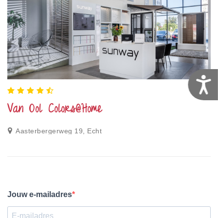
T
Van Ool Colors@Home
Aasterbergerweg 19, Echt
Jouw e-mailadres