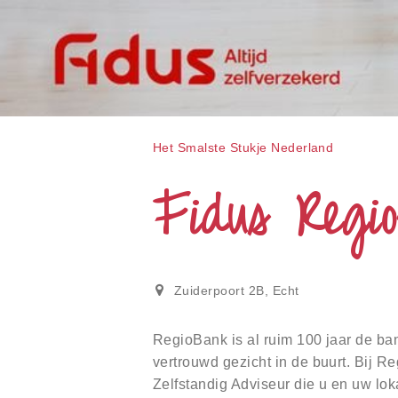
gebruiken;
Druk
op
Control-
F10
om
een
toegankelijkheidsmenu
te
Het Smalste Stukje Nederland
openen.
Fidus Regi
Zuiderpoort 2B
,
Echt
RegioBank is al ruim 100 jaar de bank
vertrouwd gezicht in de buurt. Bij R
Zelfstandig Adviseur die u en uw lok