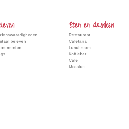
eleven
Eten en drinken
zienswaardigheden
Restaurant
gitaal beleven
Cafetaria
enementen
Lunchroom
ogs
Koffiebar
Café
IJssalon