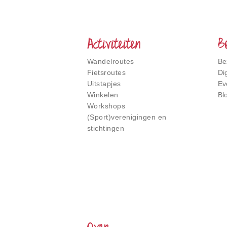
Het
Smalste
Stukje
Nederland
Activiteiten
B
Wandelroutes
Be
Fietsroutes
Di
Uitstapjes
Ev
Winkelen
Bl
Workshops
(Sport)verenigingen en
stichtingen