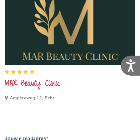
T
MAR Beauty Clinic
Ampèreweg 12, Echt
Jouw e-mailadres