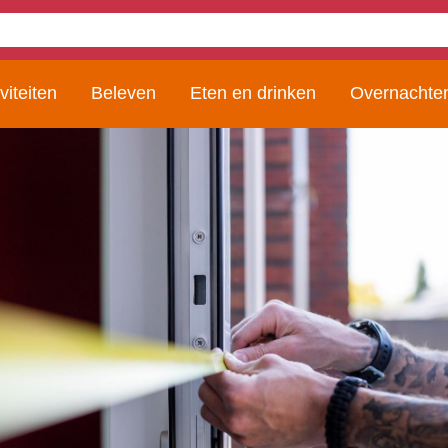
viteiten
Beleven
Eten en drinken
Overnachte