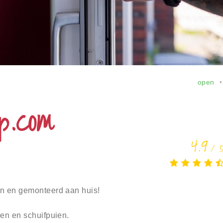
open
p.com
4.9
/ 
en en gemonteerd aan huis!
ren en schuifpuien.