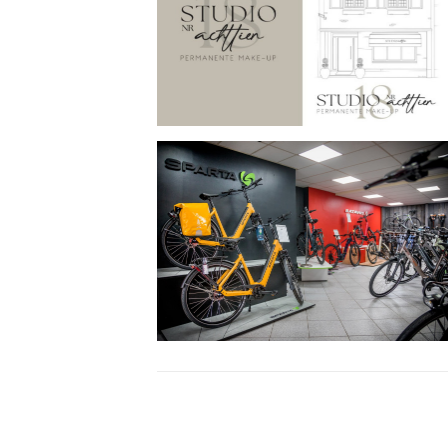
Het
Smalste