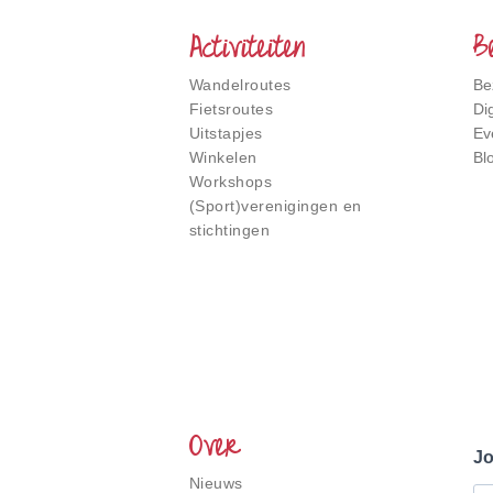
Stukje
Nederland
Activiteiten
B
Wandelroutes
Be
Fietsroutes
Di
Uitstapjes
Ev
Winkelen
Bl
Workshops
(Sport)verenigingen en
stichtingen
Over
Jo
Nieuws