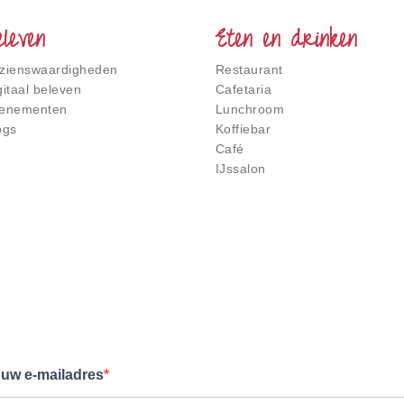
eleven
Eten en drinken
zienswaardigheden
Restaurant
gitaal beleven
Cafetaria
enementen
Lunchroom
ogs
Koffiebar
Café
IJssalon
uw e-mailadres