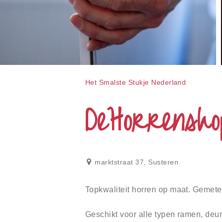
gebruiken;
Druk
op
Control-
F10
om
een
toegankelijkheidsmenu
te
Het Smalste Stukje Nederland
openen.
DeHorrensho
marktstraat 37
,
Susteren
Topkwaliteit horren op maat. Gemet
Geschikt voor alle typen ramen, deu