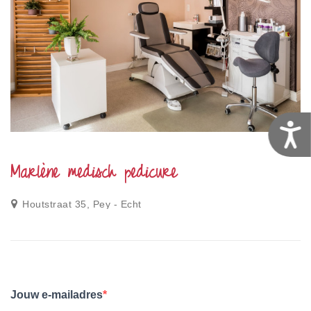
T
Marlène medisch pedicure
Houtstraat 35, Pey - Echt
Jouw e-mailadres