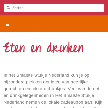
Let
op:
Deze
Zoeken
website
bevat
Het
Het Smalste Stukje Nederland
een
Smalste
toegankelijkheidssysteem.
Stukje
Activiteiten
Nederland
Eten en drinken
Beleven
Eten en drinken
Restaurant
In het Smalste Stukje Nederland kun je op
Cafetaria
bijzondere plekken genieten van heerlijke
Lunchroom
gerechten en lekkere drankjes. Veel van de eet-
Café
en drinkgelegenheden in Het Smalste Stukje
Nederland nemen de lokale cadeaubon aan. Kijk
Koffiebar