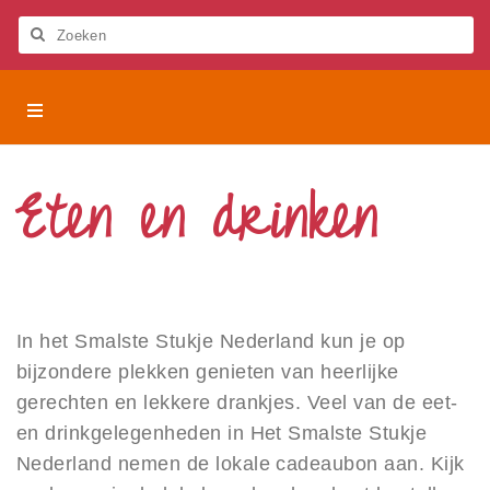
Let
op:
Deze
Zoeken
website
bevat
Het
Het Smalste Stukje Nederland
een
Smalste
toegankelijkheidssysteem.
Stukje
Activiteiten
Nederland
Eten en drinken
Beleven
Eten en drinken
Restaurant
In het Smalste Stukje Nederland kun je op
Cafetaria
bijzondere plekken genieten van heerlijke
Lunchroom
gerechten en lekkere drankjes. Veel van de eet-
Café
en drinkgelegenheden in Het Smalste Stukje
Nederland nemen de lokale cadeaubon aan. Kijk
Koffiebar