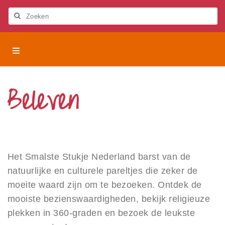
Let
op:
Deze
Zoeken
website
bevat
Het
Het Smalste Stukje Nederland
een
Smalste
toegankelijkheidssysteem.
Stukje
Activiteiten
Nederland
Beleven
Beleven
Bezienswaardigheden
Digitaal beleven
Evenementen
Het Smalste Stukje Nederland barst van de
natuurlijke en culturele pareltjes die zeker de
Blogs
moeite waard zijn om te bezoeken. Ontdek de
mooiste bezienswaardigheden, bekijk religieuze
Eten en drinken
plekken in 360-graden en bezoek de leukste