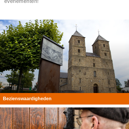
evenementen!
Overnachten
Lokale cadeaubon
Over
Privacy
Toegankelijkheid
Disclaimer
Inloggen
Bezienswaardigheden