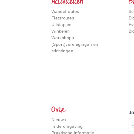
Activiteiten
B
Wandelroutes
Be
Fietsroutes
Di
Uitstapjes
Ev
Winkelen
Bl
Workshops
(Sport)verenigingen en
stichtingen
Over
Jo
Nieuws
In de omgeving
Praktische informatie