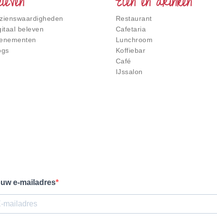
eleven
Eten en drinken
zienswaardigheden
Restaurant
gitaal beleven
Cafetaria
enementen
Lunchroom
ogs
Koffiebar
Café
IJssalon
uw e-mailadres