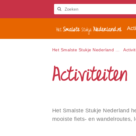
Let
op:
Deze
Zoeken
website
Het
bevat
Acti
Smalste
een
Stukje
toegankelijkheidssysteem.
Nederland
Druk
Het Smalste Stukje Nederland
Activi
op
Control-
Activiteiten
F11
om
de
website
aan
te
passen
aan
Het Smalste Stukje Nederland he
slechtzienden
die
mooiste fiets- en wandelroutes, 
een
schermlezer