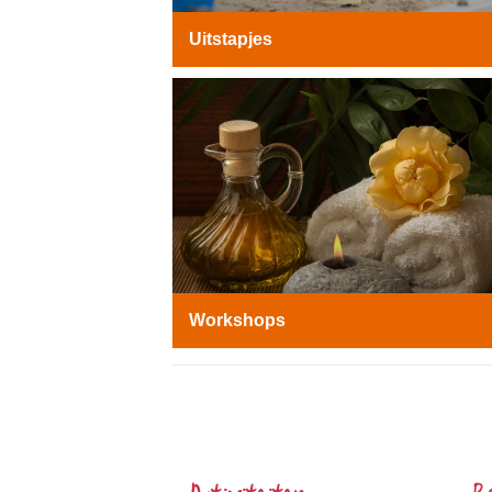
Uitstapjes
Workshops
Het
Smalste
Stukje
Nederland