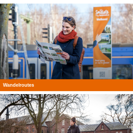
Eten en drinken
Overnachten
Lokale cadeaubon
Over
Privacy
Toegankelijkheid
Wandelroutes
Disclaimer
Inloggen