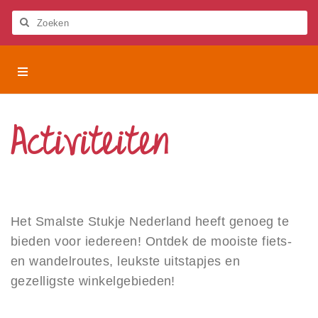
Let
op:
Deze
Zoeken
website
bevat
Het
Het Smalste Stukje Nederland
een
Smalste
toegankelijkheidssysteem.
Stukje
Activiteiten
Nederland
Activiteiten
Wandelroutes
Fietsroutes
Uitstapjes
Winkelen
Het Smalste Stukje Nederland heeft genoeg te
Workshops
bieden voor iedereen! Ontdek de mooiste fiets-
(Sport)verenigingen en stichtingen
en wandelroutes, leukste uitstapjes en
gezelligste winkelgebieden!
Beleven