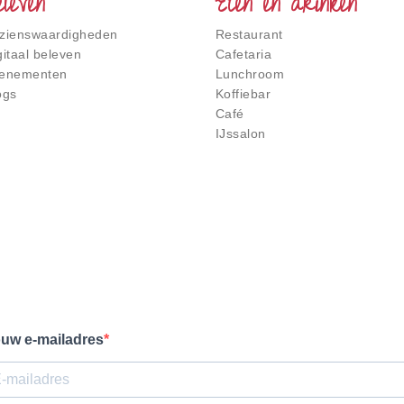
eleven
Eten en drinken
zienswaardigheden
Restaurant
gitaal beleven
Cafetaria
enementen
Lunchroom
ogs
Koffiebar
Café
IJssalon
uw e-mailadres