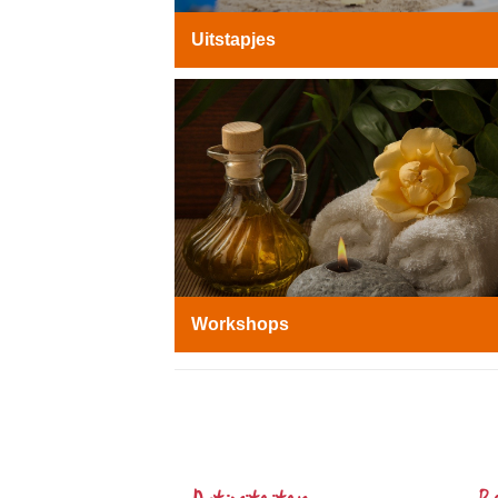
Uitstapjes
Workshops
Het
Smalste
Stukje
Nederland